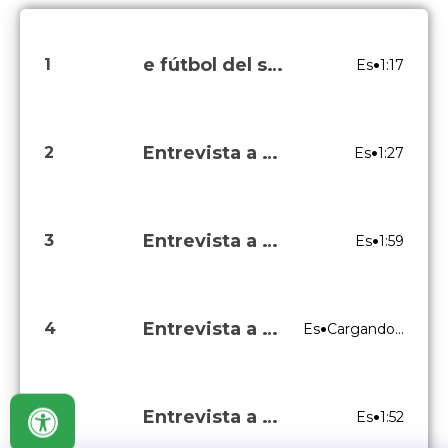
e fútbol del sur-Plan Piloto Barras Bravas
•
1
Es
1:17
Entrevista a Jorge Herrera Betín, Secretario de Desarrollo y Obras Públicas
•
2
Es
1:27
Entrevista a Fabio Araque de Ávila, Gerente de Aguas de la Sabana SA ESP
•
3
Es
1:59
Entrevista a Daniel Esquivel, comandante del Cuerpo de Bomberos-Informe de Incendios
•
4
Es
Cargando...
Entrevista a Fabián Pérez Pérez, Secretario General-Resultados de Operativos
•
5
Es
1:52